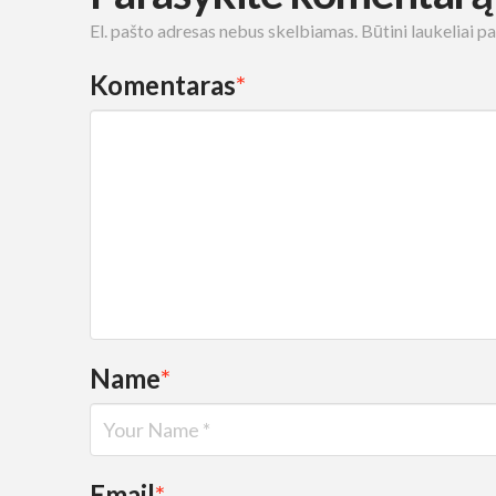
El. pašto adresas nebus skelbiamas.
Būtini laukeliai 
Komentaras
*
Name
*
Email
*