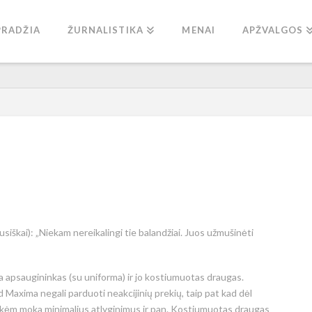
PRADŽIA
ŽURNALISTIKA
MENAI
APŽVALGOS
(rusiškai): „Niekam nereikalingi tie balandžiai. Juos užmušinėti
pa apsaugininkas (su uniforma) ir jo kostiumuotas draugas.
ad Maxima negali parduoti neakcijinių prekių, taip pat kad dėl
sininkėm moka minimalius atlyginimus ir pan. Kostiumuotas draugas