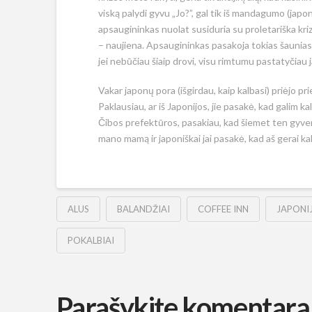
viską palydi gyvu „Jo?”, gal tik iš mandagumo (japon
apsaugininkas nuolat susiduria su proletariška kr
– naujiena. Apsaugininkas pasakoja tokias šaunias is
jei nebūčiau šiaip drovi, visu rimtumu pastatyčiau j
Vakar japonų pora (išgirdau, kaip kalbasi) priėjo pri
Paklausiau, ar iš Japonijos, jie pasakė, kad galim kal
Čibos prefektūros, pasakiau, kad šiemet ten gyvenau
mano mamą ir japoniškai jai pasakė, kad aš gerai kal
ALUS
BALANDŽIAI
COFFEE INN
JAPONI
POKALBIAI
Parašykite komentarą