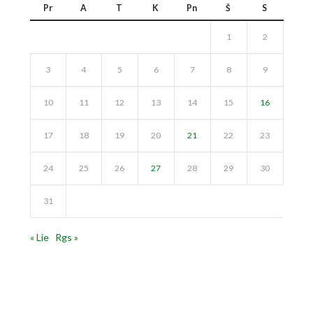
Pr
A
T
K
Pn
Š
S
1
2
3
4
5
6
7
8
9
10
11
12
13
14
15
16
17
18
19
20
21
22
23
24
25
26
27
28
29
30
31
« Lie
Rgs »