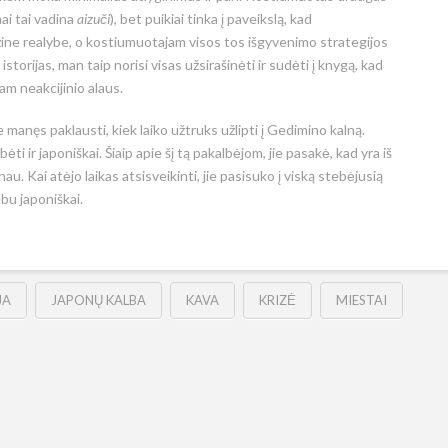
ai tai vadina
aizuči
), bet puikiai tinka į paveikslą, kad
izine realybe, o kostiumuotajam visos tos išgyvenimo strategijos
torijas, man taip norisi visas užsirašinėti ir sudėti į knygą, kad
am neakcijinio alaus.
e manęs paklausti, kiek laiko užtruks užlipti į Gedimino kalną.
bėti ir japoniškai. Šiaip apie šį tą pakalbėjom, jie pasakė, kad yra iš
. Kai atėjo laikas atsisveikinti, jie pasisuko į viską stebėjusią
bu japoniškai.
JA
JAPONŲ KALBA
KAVA
KRIZĖ
MIESTAI