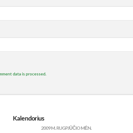
mment data is processed.
Kalendorius
2009 M. RUGPJŪČIO MĖN.