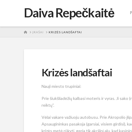
Daiva Repečkaitė
HOME
ĮRAŠAI
KRIZĖS LANDŠAFTAI
Krizės landšaftai
Nauji miesto trupiniai:
Prie šiukšliadėžių kalbasi moteris ir vyras. Ji sako 
reiktų”.
Vėlai vakare važiuoju autobusu. Prie Akropolio įli
Apsaugininkas pasakoja (garsiai, visiem girdisi), k
krizės metė rūkyti, geria tik akcijinį alų, kad ka