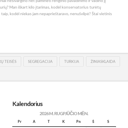
tiniai nesivargino net paminėti renginio pavadinimo ir vadino jį
rių? Man iškart kilo įtarimas, kodėl konservatorius turėtų
u taip, kodėl niekas jam nepaprieštaravo, nenušvilpė? Štai vietinis
Ų TEISĖS
SEGREGACIJA
TURKIJA
ŽINIASKLAIDA
Kalendorius
2026 M. RUGPJŪČIO MĖN.
Pr
A
T
K
Pn
Š
S