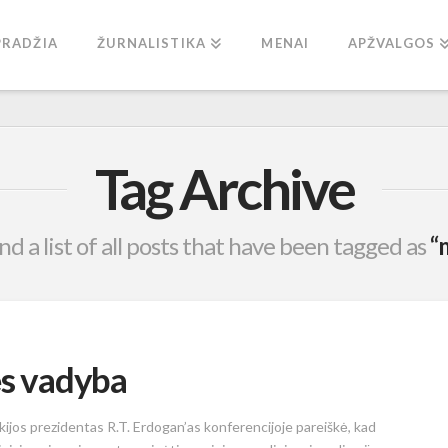
PRADŽIA
ŽURNALISTIKA
MENAI
APŽVALGOS
Tag Archive
ind a list of all posts that have been tagged as
“
ės vadyba
kijos prezidentas R.T. Erdogan’as konferencijoje pareiškė, kad