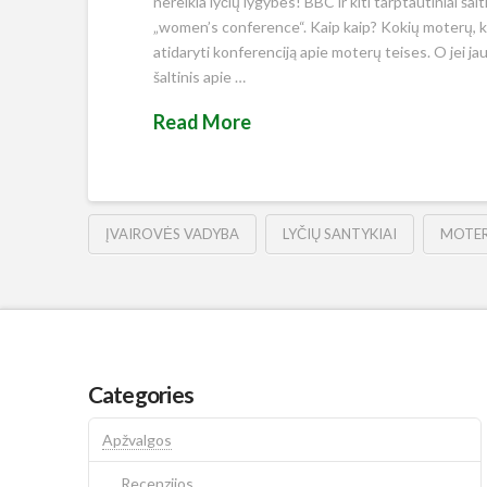
nereikia lyčių lygybės! BBC ir kiti tarptautiniai šal
„women’s conference“. Kaip kaip? Kokių moterų, ku
atidaryti konferenciją apie moterų teises. O jei ja
šaltinis apie …
Read More
ĮVAIROVĖS VADYBA
LYČIŲ SANTYKIAI
MOTER
Categories
Apžvalgos
Recenzijos