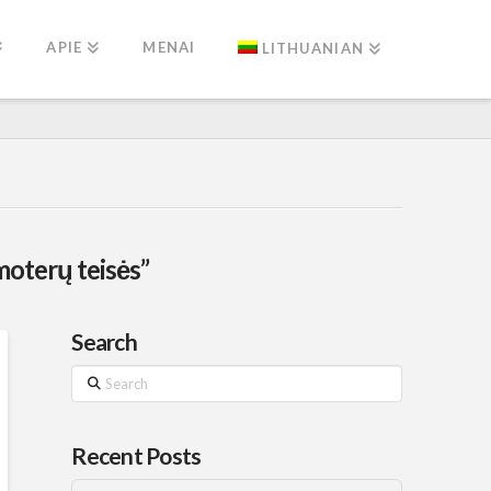
APIE
MENAI
LITHUANIAN
moterų teisės”
Search
Search
Recent Posts