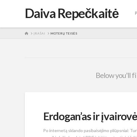
Daiva Repečkaitė
HOME
ĮRAŠAI
MOTERŲ TEISĖS
Below you'll f
Erdogan’as ir įvairov
Po internetą sklando pasibaisėjimo pliūpsniai: Tur