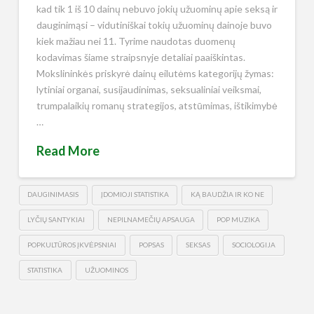
kad tik 1 iš 10 dainų nebuvo jokių užuominų apie seksą ir
dauginimąsi – vidutiniškai tokių užuominų dainoje buvo
kiek mažiau nei 11. Tyrime naudotas duomenų
kodavimas šiame straipsnyje detaliai paaiškintas.
Mokslininkės priskyrė dainų eilutėms kategorijų žymas:
lytiniai organai, susijaudinimas, seksualiniai veiksmai,
trumpalaikių romanų strategijos, atstūmimas, ištikimybė
…
Read More
DAUGINIMASIS
ĮDOMIOJI STATISTIKA
KĄ BAUDŽIA IR KO NE
LYČIŲ SANTYKIAI
NEPILNAMEČIŲ APSAUGA
POP MUZIKA
POPKULTŪROS ĮKVĖPSNIAI
POPSAS
SEKSAS
SOCIOLOGIJA
STATISTIKA
UŽUOMINOS