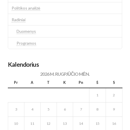
Politikos analizė
Radiniai
Duomenys
Programos
Kalendorius
2026 M. RUGPJŪČIO MĖN.
Pr
A
T
K
Pn
Š
S
1
2
3
4
5
6
7
8
9
10
11
12
13
14
15
16