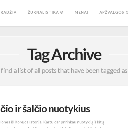
PRADŽIA
ŽURNALISTIKA
MENAI
APŽVALGOS
Tag Archive
 find a list of all posts that have been tagged a
čio ir šalčio nuotykius
onės iš Korėjos istoriją. Kartu dar pririnkau nuotykių iš kitų