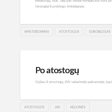
keliautojų. Štai. Taip pat seniai norėjau kur nors 
tiesiogiai Euroblogo tinklalapyje.
AMSTERDAMAS
ATOSTOGOS
EUROBLOGAS
Po atostogų
Grįžau iš atostogų JAV vakarinėje pakrantėje. Įspūd
ATOSTOGOS
JAV
KELIONĖS