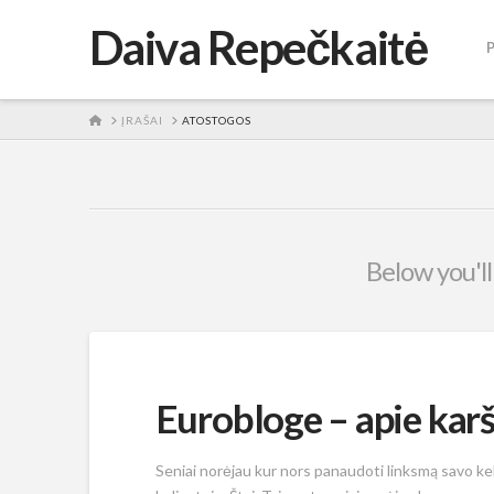
Daiva Repečkaitė
HOME
ĮRAŠAI
ATOSTOGOS
Below you'll
Eurobloge – apie karš
Seniai norėjau kur nors panaudoti linksmą savo keli