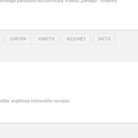
prasmingai panaudoti šią nuotrauką: Kviečiu „pamėgti“ straipsnį
EUROPA
KARŠTIS
KELIONĖS
ŠALTIS
žiai angliškoje tinklaraščio versijoje.