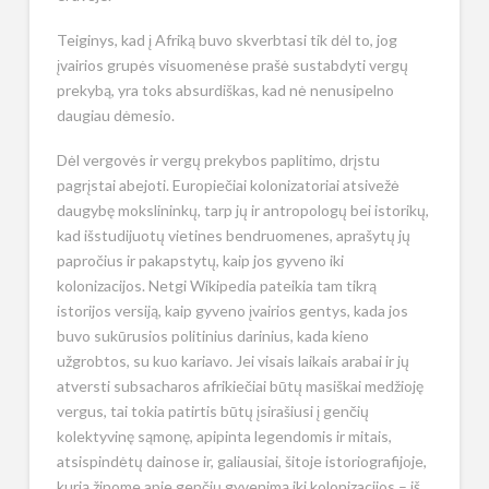
Teiginys, kad į Afriką buvo skverbtasi tik dėl to, jog
įvairios grupės visuomenėse prašė sustabdyti vergų
prekybą, yra toks absurdiškas, kad nė nenusipelno
daugiau dėmesio.
Dėl vergovės ir vergų prekybos paplitimo, drįstu
pagrįstai abejoti. Europiečiai kolonizatoriai atsivežė
daugybę mokslininkų, tarp jų ir antropologų bei istorikų,
kad išstudijuotų vietines bendruomenes, aprašytų jų
papročius ir pakapstytų, kaip jos gyveno iki
kolonizacijos. Netgi Wikipedia pateikia tam tikrą
istorijos versiją, kaip gyveno įvairios gentys, kada jos
buvo sukūrusios politinius darinius, kada kieno
užgrobtos, su kuo kariavo. Jei visais laikais arabai ir jų
atversti subsacharos afrikiečiai būtų masiškai medžioję
vergus, tai tokia patirtis būtų įsirašiusi į genčių
kolektyvinę sąmonę, apipinta legendomis ir mitais,
atsispindėtų dainose ir, galiausiai, šitoje istoriografijoje,
kurią žinome apie genčių gyvenimą iki kolonizacijos – iš