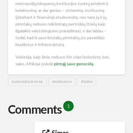
metropolijų/okupantų institucijos turėtų prisiimti ir
kolektyvinę, ar dar geriau – sisteminę, institucinę
(įskaitant ir finansinę) atsakomybę, nes tarp jų ir jų
pirmtakų nebuvo reikšmingų pertrūkių (tokių kaip
ilgalaikis valstybingumo praradimas), o dar labiau –
todėl, kad iš savo brutalių pirmtakių jos paveldėjo
biudžetus ir infrastruktūrą.
Vokietija, kaip žinia, nebuvo itin stipri kolonistė, bet,
sako, Afrikoje įvykdė
pirmąjį savo genocidą
.
KĄ BAUDŽIA IR KO NE
SEGREGACIJA
ŽODŽIAI
Comments
1
Simas