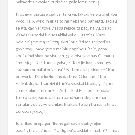
baltaodės dvasios, turinčios galią lemti derlių.
Propagandistas atsakys: taigi va, faktai, vergų prekyba
vyko. Taip, vyko, niekas to nė nebando paneigti. Tačiau
teigti, kad vergovė visada reiškė tą patį, naivu, o kad ji
visada vienodai ir nuosekliai vyko – įtartina. Karo
belaisvių ėmimą reikėtų skirti nuo ištisos teritorijos
gyventojų pavergimo rasiniu pagrindu. Beje, gana
abejotinai skamba visų vergų suniveliavimas Osmanų
imperijoje. Kas turima galvoje? Kad jie kaip asmenys
kažkam formaliai priklausė? Neformaliai priklausė? Kad
prievarta dirbo kažkokius darbus? O kas nedirbo?
Akivaizdu, kad kareiviai turėjo visiškai kitokią galią nei
žemės ūkio darbininkai. Ar tai, kad Europos feodalas
turėjo teisę išprievartauti baudžiauninkę, prieš jai
sugulant su savo jaunikiu, kažkaip telpa į humanistinės
Europos įvaizdį?
Istorikas-propagandistas gali savo skaitytojams
pasiūlyti visokiausių išvadų, tyčia aiškiai neapibrėždamas