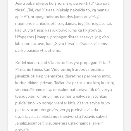
Jeigu pabandysite kurį nors iš jų paneigti („Y taip pat
tiesa”, „Tai, kad X tiesa, niekaip nekeičia to, ką manau
apie A”), propagandistas bandys jumis ar viešąja
nuomone manipuliuoti, teigdamas, jog jūs neigiate tai,
kad „X yra tiesa”, kas juk buvo jums ką tik įrodyta.
Užspęstas į kampą, propagandistas atsakys, jog viso
labo konstatavo, kad „X yra tiesa”, o išvadas visiems
paliko pasidaryti patiems.
Kodėl manau, kad šitas istorikas yra propagandistas?
Pirma, jis teigia, kad Viduramžių Europos negalima
įsivaizduoti kaip vienmatės, žiūrėtinos per vieno mito,
kuriuo tikime, prizmę. Tačiau čia pat sukuria kitų kultūrų
vienmatiškumo mitą: musulmonai kariavo tik dėl vergų
(pabuvojęs romėnų ir musulmonų galvose, istorikas
puikiai žino, ko norėjo vieni ar kiti), visa valstybė buvo
pastatyta ant vergovės, vergų prekyba visada
egzistavo… Jo piešiamos (nesiverstų liežuvis sakyti
„analizuojamos”) visuomenės užrakinamos laike ir
erdvėje.