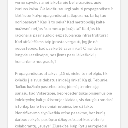
vergo sąvokos anei laikotarpio bei situacijos, apie
kuriuos kalba. Čia leidžiu sau irgi pabūti propagandiste ir
kibti istorikui-propagandistui į atlapus: na, tai ką tuo
nori pasakyti? Kas iš to seka? Kad metropolijų kaltė
mažesnė nei jos šiuo metu pripažįsta? Kad jos tik
racionaliai pasinaudojo egzistuojančia infrastruktūra?
Kad afrikiečiams taip įprasta vergauti, jog jie nė
nepastebėjo, kad pasikeitė savininkai? O gal dargi
lengviau atsikvėpė, nes jiems pasiūlė kažkokių
humanizmo nuograužų?
Propagandistas atsakys: „Oi oi, nieko to neteigiu, tik
kviečiu į laisvus debatus ir idėjų rinką”. Ką gi. Tebūnie.
Tačiau kažkaip pastebiu tokią įdomią tendenciją:
panašu, kad Vokietijoje, beprecedentiškai prisiėmusioje
kolektyvinę kaltę už istorijos klaidas, vis daugiau randasi
istorikų, kurie tiesiogiai neteigia, jog už fakto
identifikavimo slypi kažkia etinė pasekmė, bet kurių
darbuose kyšo paslėpto džiugesio, aptikus vietinių
kolaborantų, „ausys”. Žiūrėkite, kaip Rytų europiečiai