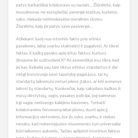
patys barbariškai kolaboravo su naciais… Žiūrėkite, kaip
musulmonai, ne europiečiai, pavergė kraštus, kuriems,
sako, niekada neišmokėsime moralinės skolos.
Žiūrėkite, kaip jie patys save pasivergė…
Atliekant šuolį nuo istorinio fakto prie etinės
pasekmės, labai svarbu stabtelėti ir pagalvoti. Ar tikrai
faktas X kažką pasako apie kitus faktus, kuriuos
žinojome iki sužinodami X? Aš asmeniškai esu tikra, kad
jei kas išsikelia sau tam tikrus etinius standartus ir dar
netgi konstruoja savo tapatybę pagal juos, tai tų
standartų laikymuisi neturi jokios įtakos, ar kiti asmenys
laikosi tų standartų. Konkrečiai, kaip sakydavo kažkas iš
mūsų dėstytojų, vagis, pasakęs policijai, jog kaimynas
irgi vagia, neišvengs kalėjimo bausmės. Tyrinėti
kolaboravimo fenomeną labai įdomu, duoti apie jį
informacijos vietovėms, kur jis vyko, svarbu, ir niekas
nesako, kad nukentėjusios visuomenės turi universaliai
būti laikomos aukomis. Tačiau aplipinti istorinius faktus
tokiu žodynu ir tokiais supaprastinimais, tarsi toms