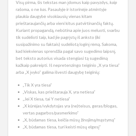
Visų pirma, šis tekstas man įdomus kaip pavyzdys,
kaip
rašoma, o ne
kas
. Pasaulyje ir istorinėje atmintyje
plaukia daugybė visokiausių vienas kitam
prieštaraujančių arba vieni kitus patvirtinančių faktų.
Kuriant propagandą, nebūtina apie juos meluoti, svarbu
tik sudėlioti taip, kad jie pagrįstų iš anksto (iki
susipažinimo su faktais) sudėliotą loginį rėmą. Sakoma,
kad kiekvienas sprendžia pagal savo sugedimo laipsnį,
bet teksto autorius visada stengiasi tą sugedimą
kažkaip pakreipti. Iš nepretenzingo teiginio „X yra tiesa”
arba „X įvyko” galima išvesti daugybę teiginių:
„Tik X yra tiesa”
„Viskas, kas prieštarauja X, yra netiesa”
„Jei X tiesa, tai Y netiesa”
„X kūrėjas/vykdytojas yra (ne)teisus, geras/blogas,
vertas pagarbos/pasmerkimo”
„X, būdamas tiesa, keičia mūsų žinojimą/mąstymą”
„X, būdamas tiesa, turi keisti mūsų elgesį”