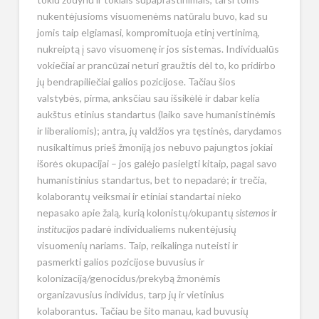
nukentėjusioms visuomenėms natūralu buvo, kad su
jomis taip elgiamasi, kompromituoja etinį vertinimą,
nukreiptą į savo visuomenę ir jos sistemas. Individualūs
vokiečiai ar prancūzai neturi graužtis dėl to, ko pridirbo
jų bendrapiliečiai galios pozicijose. Tačiau šios
valstybės, pirma, anksčiau sau išsikėlė ir dabar kelia
aukštus etinius standartus (laiko save humanistinėmis
ir liberaliomis); antra, jų valdžios yra tęstinės, darydamos
nusikaltimus prieš žmoniją jos nebuvo pajungtos jokiai
išorės okupacijai – jos galėjo pasielgti kitaip, pagal savo
humanistinius standartus, bet to nepadarė; ir trečia,
kolaborantų veiksmai ir etiniai standartai nieko
nepasako apie žalą, kurią kolonistų/okupantų
sistemos
ir
institucijos
padarė individualiems nukentėjusių
visuomenių nariams. Taip, reikalinga nuteisti ir
pasmerkti galios pozicijose buvusius ir
kolonizaciją/genocidus/prekybą žmonėmis
organizavusius individus, tarp jų ir vietinius
kolaborantus. Tačiau be šito manau, kad buvusių