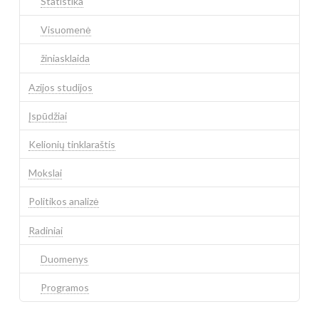
Statistika
Visuomenė
žiniasklaida
Azijos studijos
Įspūdžiai
Kelionių tinklaraštis
Mokslai
Politikos analizė
Radiniai
Duomenys
Programos