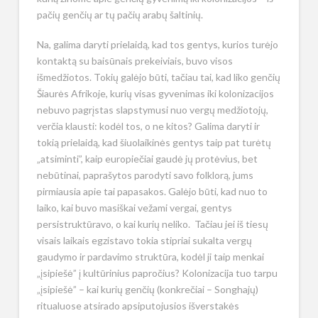
pačių genčių ar tų pačių arabų šaltinių.
Na, galima daryti prielaidą, kad tos gentys, kurios turėjo
kontaktą su baisūnais prekeiviais, buvo visos
išmedžiotos. Tokių galėjo būti, tačiau tai, kad liko genčių
Šiaurės Afrikoje, kurių visas gyvenimas iki kolonizacijos
nebuvo pagrįstas slapstymusi nuo vergų medžiotojų,
verčia klausti: kodėl tos, o ne kitos? Galima daryti ir
tokią prielaidą, kad šiuolaikinės gentys taip pat turėtų
„atsiminti”, kaip europiečiai gaudė jų protėvius, bet
nebūtinai, paprašytos parodyti savo folklorą, jums
pirmiausia apie tai papasakos. Galėjo būti, kad nuo to
laiko, kai buvo masiškai vežami vergai, gentys
persistruktūravo, o kai kurių neliko. Tačiau jei iš tiesų
visais laikais egzistavo tokia stipriai sukalta vergų
gaudymo ir pardavimo struktūra, kodėl ji taip menkai
„įsipiešė” į kultūrinius papročius? Kolonizacija tuo tarpu
„įsipiešė” – kai kurių genčių (konkrečiai – Songhajų)
ritualuose atsirado apsiputojusios išverstakės