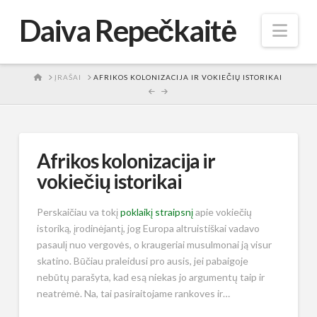
Daiva Repečkaitė
Nav
HOME
ĮRAŠAI
AFRIKOS KOLONIZACIJA IR VOKIEČIŲ ISTORIKAI
Afrikos kolonizacija ir
vokiečių istorikai
Perskaičiau va tokį
poklaikį straipsnį
apie vokiečių
istoriką, įrodinėjantį, jog Europa altruistiškai vadavo
pasaulį nuo vergovės, o kraugeriai musulmonai ją visur
skatino. Būčiau praleidusi pro ausis, jei pabaigoje
nebūtų parašyta, kad esą niekas jo argumentų taip ir
neatrėmė. Na, tai pasiraitojame rankoves ir…