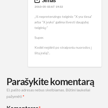
2010-05-03 AT 19:32
„Iš nepretenzingo teiginio “X yra tiesa”
arba “X įvyko” galima išvesti daugybę
teiginių:”
Super.
Kodėl neįdėti po straipsniu nuorodos į
šitą įrašą?..
Parašykite komentarą
El. pašto adresas nebus skelbiamas.
Būtini laukeliai
pažymėti
*