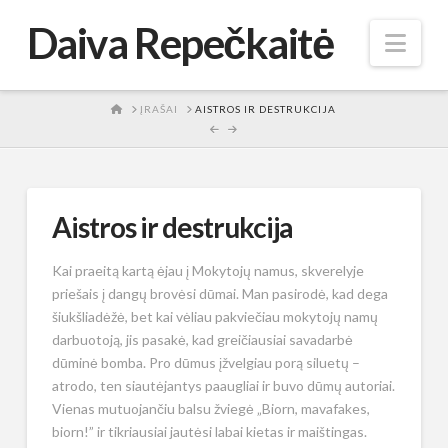
Daiva Repečkaitė
Nav
HOME
ĮRAŠAI
AISTROS IR DESTRUKCIJA
Aistros ir destrukcija
Kai praeitą kartą ėjau į Mokytojų namus, skverelyje
priešais į dangų brovėsi dūmai. Man pasirodė, kad dega
šiukšliadėžė, bet kai vėliau pakviečiau mokytojų namų
darbuotoją, jis pasakė, kad greičiausiai savadarbė
dūminė bomba. Pro dūmus įžvelgiau porą siluetų –
atrodo, ten siautėjantys paaugliai ir buvo dūmų autoriai.
Vienas mutuojančiu balsu žviegė „Biorn, mavafakes,
biorn!” ir tikriausiai jautėsi labai kietas ir maištingas.