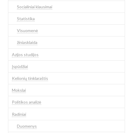
Socialiniai klausimai
Statistika
Visuomenė
žiniasklaida
Azijos studijos
Įspūdžiai
Kelionių tinklaraštis
Mokslai
Politikos analizė
Radiniai
Duomenys