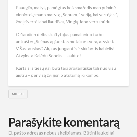
Paauglio, matyt, pamėgtas keiksmažodis man priminė
vienintelę mano matytą „Sopranų” seriją, kai vertėjas šį
žodį išvertė labai liaudišku, Vingių Jono vertu būdu.
O šiandien delfis skaitytojus pamalonino turbo
antrašte: „Seimas apjuostas metaline tvora, atvyksta
V.Šustauskas”. Ak, tas jungiantis ir skiriantis kablelis!
Atvyksta Kalėdų Senelis – laukite!
Kartais iš tiesų gali būti taip arogantiškai toli nuo visų
aistrų – per visą žvilgsnio atstumą iki kompo.
MIESTAI
Parašykite komentarą
El. pašto adresas nebus skelbiamas.
Būtini laukeliai