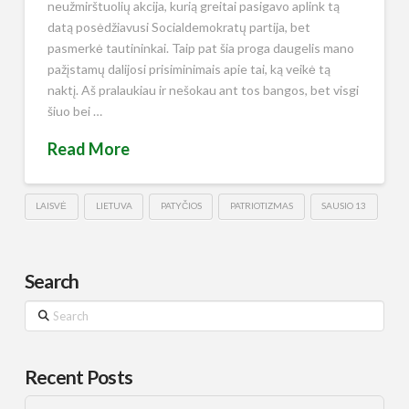
neužmirštuolių akcija, kurią greitai pasigavo aplink tą
datą posėdžiavusi Socialdemokratų partija, bet
pasmerkė tautininkai. Taip pat šia proga daugelis mano
pažįstamų dalijosi prisiminimais apie tai, ką veikė tą
naktį. Aš pralaukiau ir nešokau ant tos bangos, bet visgi
šiuo bei …
Read More
LAISVĖ
LIETUVA
PATYČIOS
PATRIOTIZMAS
SAUSIO 13
Search
Search
Recent Posts