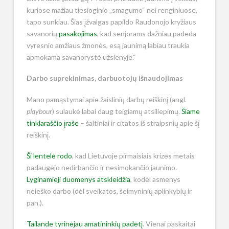
kuriose mažiau tiesioginio „smagumo“ nei renginiuose,
tapo sunkiau. Šias įžvalgas papildo Raudonojo kryžiaus
savanorių
pasakojimas
, kad senjorams dažniau padeda
vyresnio amžiaus žmonės, esą jaunimą labiau traukia
apmokama savanorystė užsienyje.“
Darbo suprekinimas, darbuotojų išnaudojimas
Mano pamąstymai apie žaislinių darbų reiškinį (angl.
playbour
) sulaukė labai daug teigiamų atsiliepimų.
Šiame
tinklaraščio įraše
– šaltiniai ir citatos iš straipsnių apie šį
reiškinį.
Ši lentelė rodo
, kad Lietuvoje pirmaisiais krizės metais
padaugėjo nedirbančio ir nesimokančio jaunimo.
Lyginamieji duomenys atskleidžia
, kodėl asmenys
neieško darbo (dėl sveikatos, šeimyninių aplinkybių ir
pan.).
Tailande tyrinėjau amatininkių padėtį
. Vienai paskaitai