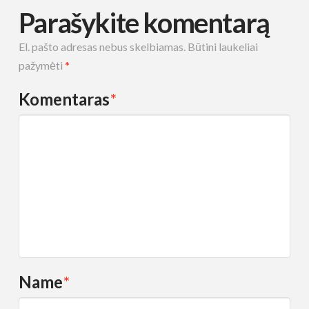
Parašykite komentarą
El. pašto adresas nebus skelbiamas.
Būtini laukeliai
pažymėti
*
Komentaras
*
Name
*