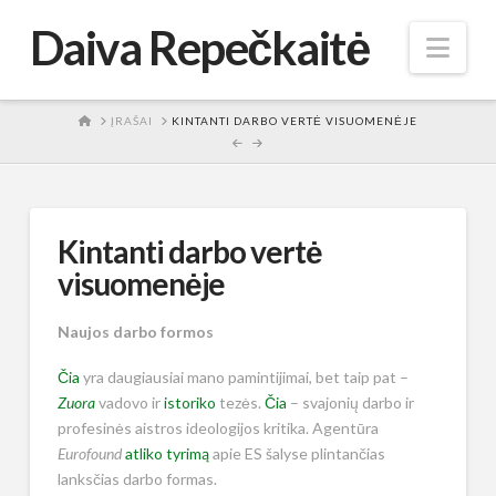
Daiva Repečkaitė
Nav
HOME
ĮRAŠAI
KINTANTI DARBO VERTĖ VISUOMENĖJE
Kintanti darbo vertė
visuomenėje
Naujos darbo formos
Čia
yra daugiausiai mano pamintijimai, bet taip pat –
Zuora
vadovo ir
istoriko
tezės.
Čia
– svajonių darbo ir
profesinės aistros ideologijos kritika. Agentūra
Eurofound
atliko tyrimą
apie ES šalyse plintančias
lanksčias darbo formas.