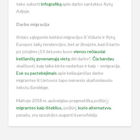
teko sukurti
infografiką
apie darbo santykius Rytų
Azijoje.
Darbo migracija
Krizės sąlygomis keitėsi migracijos iš Vidurio ir Rytų
Europos šalių tendencijos, bet ar žinojote, kad iš karto
po įstojimo į ES lietuvės buvo
vienos rečiausiai
keičiančių gyvenamąją vietą
dėl darbo?.
Čia bandau
skaičiuoti, kaip laike kinta nedarbas ir kaip – emigracija.
Esė su pastebėjimais
apie keliaujančias darbo
migrantes iš Lietuvos tapo mėnesio skaitomiausiu
tekstu
Eurobloge
.
Maltoje 2018 m. apžvelgiau pragmatišką požiūrį į
migrantes kaip išteklius,
požiūrį,
kurio alternatyva
,
panašu, yra opozicijos auganti ksenofobija.