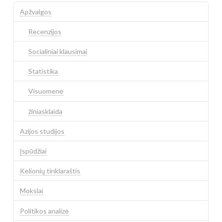
Apžvalgos
Recenzijos
Socialiniai klausimai
Statistika
Visuomenė
žiniasklaida
Azijos studijos
Įspūdžiai
Kelionių tinklaraštis
Mokslai
Politikos analizė