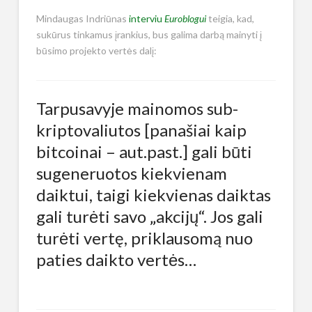
Mindaugas Indriūnas
interviu
Euroblogui
teigia, kad,
sukūrus tinkamus įrankius, bus galima darbą mainyti į
būsimo projekto vertės dalį:
Tarpusavyje mainomos sub-
kriptovaliutos [panašiai kaip
bitcoinai – aut.past.] gali būti
sugeneruotos kiekvienam
daiktui, taigi kiekvienas daiktas
gali turėti savo „akcijų“. Jos gali
turėti vertę, priklausomą nuo
paties daikto vertės…