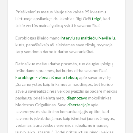
Prieš kelerius metus Naujosios kairės 95 kvietimu
Lietuvoje apsilankęs dr. Jakob′as Rigi
Delfi
teigė
, kad
tokie vertės mainai galėtų vykti ir savanoriškai.
Euroblogas išleido mano
interviu su maltiečiu Neville’iu
,
kuris, panašiai kaip aš, siekdamas savo tikslų, svyruoja
tarp samdomo darbo ir darbo savarankiškai.
Dažnai kuo mažiau darbe prasmės, tuo daugiau pinigų.
Ieškodamos prasmės, kai kurios dirba savanoriškai.
Eurobloge – vienas iš mano tekstų
apie savanorystę:
„Savanorystės kaip linksmos ar naudingos, bet kuriuo
atveju savirealizacinės veiklos įvaizdis jai padarė meškos
paslaugą, prieš keletą metų
diagnozavo
mokslininkas
Modestas Grigaliūnas. Savo
disertacijoje
apie
savanorystės skatinimo komunikaciją jis aptiko, kad
savanoris įsivaizduojamas kaip išimtinai jaunas žmogus,
vedamas jaunatviškos energijos, idealizmo ir gausių
laisvo laiko „atsargų“. Todėl pritraukti jaunimo į veiklas,