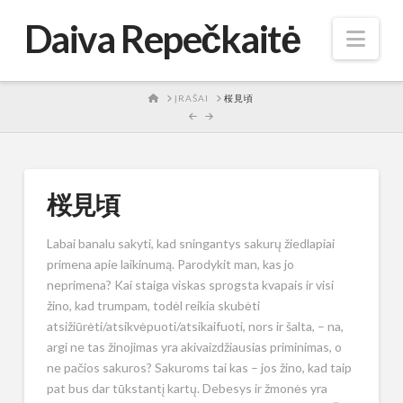
Daiva Repečkaitė
Nav
HOME
ĮRAŠAI
桜見頃
桜見頃
Labai banalu sakyti, kad sningantys sakurų žiedlapiai
primena apie laikinumą. Parodykit man, kas jo
neprimena? Kai staiga viskas sprogsta kvapais ir visi
žino, kad trumpam, todėl reikia skubėti
atsižiūrėti/atsikvėpuoti/atsikaifuoti, nors ir šalta, – na,
argi ne tas žinojimas yra akivaizdžiausias priminimas, o
ne pačios sakuros? Sakuroms tai kas – jos žino, kad taip
pat bus dar tūkstantį kartų. Debesys ir žmonės yra