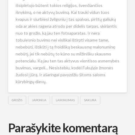
išsiplėtojo būtent tokios religijos, švenčiančios
išnykimą, o ne aktyvų buvimą. Kai trauki vidun tuos
kvapus ir siurbiesi žvilgsniu į tas spalvas, pirštų galiukų
oda ar akies ragena atrodo per didelis tarpas, skiriantis
nuo to grožio, ką jau ten fotoaparatas. Ir nėra
tobulesnio buvimo nei visiškai ištirpti visame tame,
nebebūti, ištikšti į tą froidišką beskausmę malonuminę
nebūtį, jei tik nebūtų to kūno su milžinišku skausmo
potencialu. Ką jau ten tas aktyvus vientisos asmenybės
buvimas, vargeli… Nesistebiu, kodėl Fukujyje žmonės
žudosi į jūrą. Ir ašaringai pavyzdžiu šitoms saloms
kūrybingų dievų.
GROŽIS
JAPONIJA
LAIKINUMAS
SAKURA
Parašykite komentarą