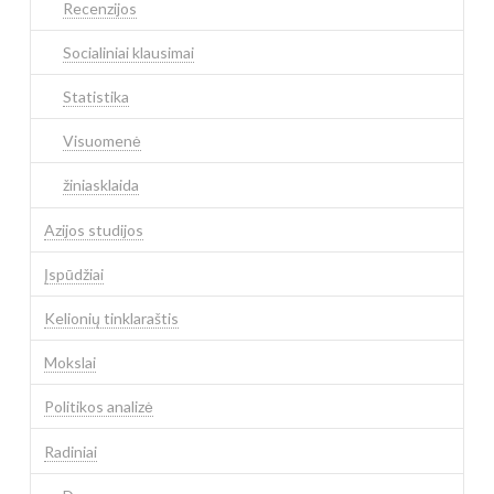
Recenzijos
Socialiniai klausimai
Statistika
Visuomenė
žiniasklaida
Azijos studijos
Įspūdžiai
Kelionių tinklaraštis
Mokslai
Politikos analizė
Radiniai