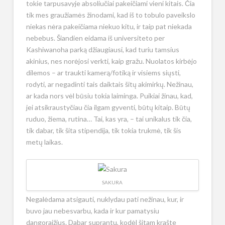
tokie tarpusavyje absoliučiai pakeičiami vieni kitais. Čia
tik mes graužiamės žinodami, kad iš to tobulo paveikslo
niekas nėra pakeičiama niekuo kitu, ir taip pat niekada
nebebus. Šiandien eidama iš universiteto per
Kashiwanoha parką džiaugiausi, kad turiu tamsius
akinius, nes norėjosi verkti, kaip gražu. Nuolatos kirbėjo
dilemos – ar traukti kamerą/fotiką ir visiems siųsti,
rodyti, ar negadinti tais daiktais šitų akimirkų. Nežinau,
ar kada nors vėl būsiu tokia laiminga. Puikiai žinau, kad,
jei atsikraustyčiau čia ilgam gyventi, būtų kitaip. Būtų
ruduo, žiema, rutina… Tai, kas yra, – tai unikalus tik čia,
tik dabar, tik šita stipendija, tik tokia trukmė, tik šis
metų laikas.
SAKURA
Negalėdama atsigauti, nuklydau pati nežinau, kur, ir
buvo jau nebesvarbu, kada ir kur pamatysiu
dangoraižius. Dabar suprantu, kodėl šitam krašte