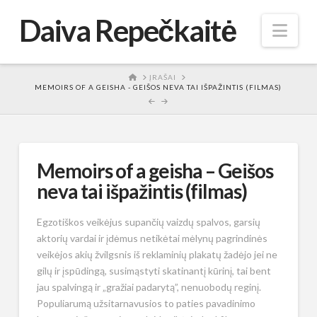
Daiva Repečkaitė
Nav
HOME
ĮRAŠAI
MEMOIRS OF A GEISHA - GEIŠOS NEVA TAI IŠPAŽINTIS (FILMAS)
Memoirs of a geisha – Geišos
neva tai išpažintis (filmas)
Egzotiškos veikėjus supančių vaizdų spalvos, garsių
aktorių vardai ir įdėmus netikėtai mėlynų pagrindinės
veikėjos akių žvilgsnis iš reklaminių plakatų žadėjo jei ne
gilų ir įspūdingą, susimąstyti skatinantį kūrinį, tai bent
jau spalvingą ir „gražiai padarytą”, nenuobodų reginį.
Populiarumą užsitarnavusios to paties pavadinimo