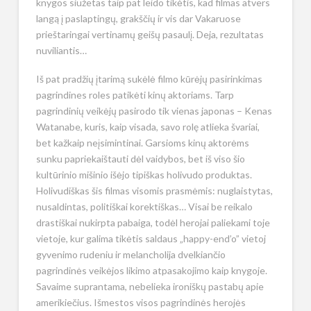
knygos siužetas taip pat leido tikėtis, kad filmas atvers
langą į paslaptingų, grakščių ir vis dar Vakaruose
prieštaringai vertinamų geišų pasaulį. Deja, rezultatas
nuviliantis…
Iš pat pradžių įtarimą sukėlė filmo kūrėjų pasirinkimas
pagrindines roles patikėti kinų aktoriams. Tarp
pagrindinių veikėjų pasirodo tik vienas japonas – Kenas
Watanabe, kuris, kaip visada, savo rolę atlieka švariai,
bet kažkaip neįsimintinai. Garsioms kinų aktorėms
sunku papriekaištauti dėl vaidybos, bet iš viso šio
kultūrinio mišinio išėjo tipiškas holivudo produktas.
Holivudiškas šis filmas visomis prasmėmis: nuglaistytas,
nusaldintas, politiškai korektiškas… Visai be reikalo
drastiškai nukirpta pabaiga, todėl herojai paliekami toje
vietoje, kur galima tikėtis saldaus „happy-end’o” vietoj
gyvenimo rudeniu ir melancholija dvelkiančio
pagrindinės veikėjos likimo atpasakojimo kaip knygoje.
Savaime suprantama, nebelieka ironiškų pastabų apie
amerikiečius. Išmestos visos pagrindinės herojės