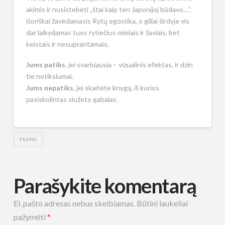
akimis ir nusistebėti „štai kaip ten Japonijoj būdavo…”,
išoriškai žavėdamasis Rytų egzotika, o giliai širdyje vis
dar laikydamas tuos rytiečius mielais ir žaviais, bet
keistais ir nesuprantamais.
Jums patiks
, jei svarbiausia – vizualinis efektas, ir dzin
tie netikslumai.
Jums nepatiks
, jei skaitėte knygą, iš kurios
pasiskolintas siužeto gabalas.
FILMAI
Parašykite komentarą
El. pašto adresas nebus skelbiamas.
Būtini laukeliai
pažymėti
*