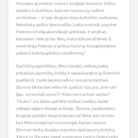
intymaus gyvenimo scenos, knygoje buvusios tokios
detalios ir buitiškos, kad net nesinori jų vadinti
erotinėmis, – ir taip dingsta visas kultūrinis savitumas.
Nebelieka geišos dienoraščio. Lieka nuobodi, popsinė
Pelenės istorija japoniškoje aplinkoje. Ir amžinas
klausimas: kiek gi dar filmų industrija perdirbinės šį
nemirtingą Pelenės ir princo motyvą, tesugebėdama
pakeisti keletą aplinkos smulkmenų?
Kad būtų egzotiškiau, filmo kūrėjai į veikėjų kalbą
prikaišiojo japoniškų žodžių ir nepasivargino jų išversti ir
paaiškinti. Todėl japonų kalbos nesuprantančiam
žiūrovui tikriausiai teliko tik spėlioti: kas yra „one-san”
(jap. „vyresnioji sesuo”)? Koks nors antras vardas?
Titulas? Juo labiau gali likti visiškai neaišku, kodėl
veikėjai elgiasi vienaip ar kitaip. Žinoma, paaiškinimus
knygoje pateikti daug lengviau nei filme, bet atrodo,
kad filmo kūrėjai net nesistengė, kad po seanso
žiūrovas išeitų daugiau supratęs apie japonų kultūrą.
Vietoj to žiūrovas pagal sumanymą turėtų išplėstomis