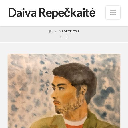
Daiva Repečkaitė
Nav
HOME
PORTRETAI